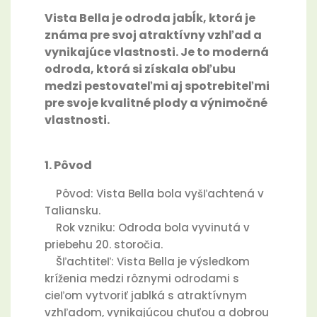
Vista Bella je odroda jabĺk, ktorá je
známa pre svoj atraktívny vzhľad a
vynikajúce vlastnosti. Je to moderná
odroda, ktorá si získala obľubu
medzi pestovateľmi aj spotrebiteľmi
pre svoje kvalitné plody a výnimočné
vlastnosti.
1. Pôvod
Pôvod: Vista Bella bola vyšľachtená v
Taliansku.
Rok vzniku: Odroda bola vyvinutá v
priebehu 20. storočia.
Šľachtiteľ: Vista Bella je výsledkom
kríženia medzi rôznymi odrodami s
cieľom vytvoriť jablká s atraktívnym
vzhľadom, vynikajúcou chuťou a dobrou