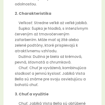
odolnosťou.
2. Charakteristika
Veľkosť: Stredne veľké až veľké jablká.
Šupka: Šupka je hladká, s intenzívnym
červeným až tmavočerveným
zafarbením. Môže mať aj žlté alebo
zelené podtóny, ktoré prispievajú k
atraktívnemu vzhľadu.
Dužina: Dužina je biela až krémová,
pevná, šťavnatá a chrumkavá.
Chuť: Chuť je vyvážená, kombinujúca
sladkosť a jemnú kyslosť. Jablká Vista
Bella sú známe pre svoju osviežujúcu a
bohatú chuť.
3. Chuť a využitie
Chuť: Jablká Vista Bella sú obľúbené