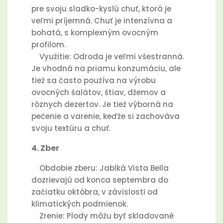
pre svoju sladko-kyslú chuť, ktorá je
veľmi príjemná. Chuť je intenzívna a
bohatá, s komplexným ovocným
profilom.
Využitie: Odroda je veľmi všestranná.
Je vhodná na priamu konzumáciu, ale
tiež sa často používa na výrobu
ovocných šalátov, štiav, džemov a
rôznych dezertov. Je tiež výborná na
pečenie a varenie, keďže si zachováva
svoju textúru a chuť.
4. Zber
Obdobie zberu: Jablká Vista Bella
dozrievajú od konca septembra do
začiatku októbra, v závislosti od
klimatických podmienok.
Zrenie: Plody môžu byť skladované