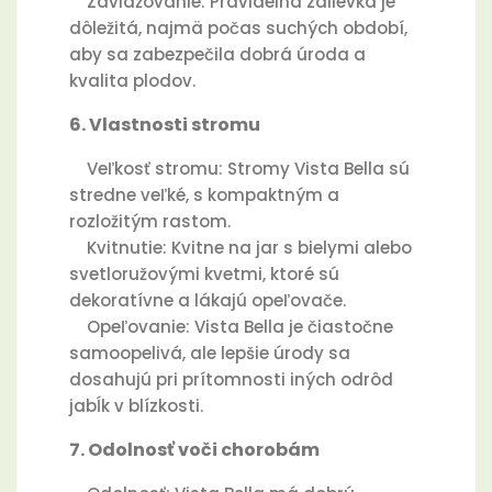
Zavlažovanie: Pravidelná zálievka je
dôležitá, najmä počas suchých období,
aby sa zabezpečila dobrá úroda a
kvalita plodov.
6. Vlastnosti stromu
Veľkosť stromu: Stromy Vista Bella sú
stredne veľké, s kompaktným a
rozložitým rastom.
Kvitnutie: Kvitne na jar s bielymi alebo
svetloružovými kvetmi, ktoré sú
dekoratívne a lákajú opeľovače.
Opeľovanie: Vista Bella je čiastočne
samoopelivá, ale lepšie úrody sa
dosahujú pri prítomnosti iných odrôd
jabĺk v blízkosti.
7. Odolnosť voči chorobám