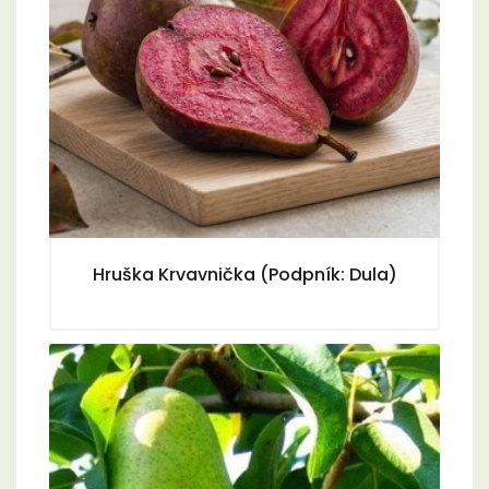
Hruška Krvavnička (Podpník: Dula)