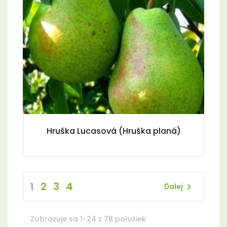
Hruška Lucasová (Hruška planá)
1
2
3
4

Ďalej
Zobrazuje sa 1-24 z 78 položiek