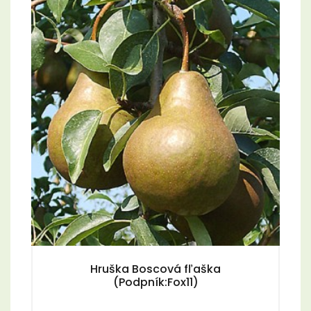
Hruška Boscová fľaška
(Podpník:Fox11)