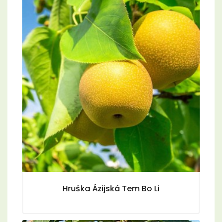
Hruška Ázijská Tem Bo Li