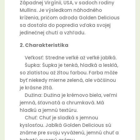
Západnej Virgínii, USA, v sadoch rodiny
Mullins. Je výsledkom náhodného
kríženia, pričom odroda Golden Delicious
sa dostala do popredia vďaka svojej
jedinečnej chuti a vzhľadu.
2. Charakteristika
Veľkosť: Stredne veľké až veľké jablká.
Šupka: Šupka je tenká, hladká a lesklá,
so zlatistou až žltou farbou. Farba môže
byť niekedy mierne zelená, ale väčšinou
je krásne žltá.
Dužina: Dužina je krémovo biela, veľmi
jemná, šťavnatá a chrumkavá. Má
hladkú a jemnú textúru.
Chuť: Chuť je sladká s jemnou
kyslosťou. Jablká Golden Delicious sú
známe pre svoju vyváženú, jemnú chuť a