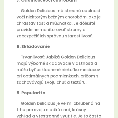
7. Odolnosť voči chorobám
Golden Delicious má strednú odolnosť
voči niektorým bežným chorobám, ako je
chrastavitosť a múčnatka. Je dôležité
pravidelne monitorovať stromy a
zabezpečiť ich správnu starostlivosť.
8. Skladovanie
Trvanlivosť: Jablká Golden Delicious
majú výborné skladovacie vlastnosti a
môžu byť uskladnené niekoľko mesiacov
pri optimálnych podmienkach, pričom si
zachovávajú svoju chuť a textúru.
9. Popularita
Golden Delicious je veľmi obľúbená na
trhu pre svoju sladkú chuť, krásny
vzhľad a všestranné využitie. Je to často