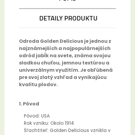
DETAILY PRODUKTU
Odroda Golden Delicious je jednou z
najznámejších a najpopulárnejších
odrôd jabĺk na svete, známa svojou
sladkou chuťou, jemnou textúrou a
univerzálnym využitím. Je obľúbená
pre svoj zlatý vzhľad a vynikajúcu
kvalitu plodov.
1. Pôvod
Pôvod: USA
Rok vzniku: Okolo 1914
Šľachtiteľ: Golden Delicious vznikla v