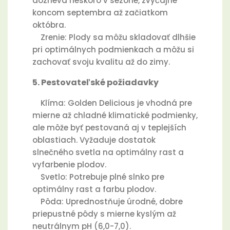
dozrieva neskoro v sezóne, zvyčajne
koncom septembra až začiatkom
októbra.
Zrenie: Plody sa môžu skladovať dlhšie
pri optimálnych podmienkach a môžu si
zachovať svoju kvalitu až do zimy.
5. Pestovateľské požiadavky
Klíma: Golden Delicious je vhodná pre
mierne až chladné klimatické podmienky,
ale môže byť pestovaná aj v teplejších
oblastiach. Vyžaduje dostatok
slnečného svetla na optimálny rast a
vyfarbenie plodov.
Svetlo: Potrebuje plné slnko pre
optimálny rast a farbu plodov.
Pôda: Uprednostňuje úrodné, dobre
priepustné pôdy s mierne kyslým až
neutrálnym pH (6,0-7,0).