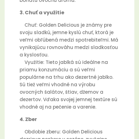
bohatú ovocnú arómu.
3. Chuť a využitie
Chuť: Golden Delicious je známy pre
svoju sladkú, jemne kyslú chuť, ktorá je
veľmi obľúbená medzi spotrebiteľmi. Má
vynikajúcu rovnováhu medzi sladkosťou
a kyslosťou.
Využitie: Tieto jablká sú ideálne na
priamu konzumáciu a sú veľmi
populárne na trhu ako dezertné jablko.
Sú tiež veľmi vhodné na výrobu
ovocných šalátov, štiav, džemov a
dezertov. Vďaka svojej jemnej textúre sú
vhodné aj na pečenie a varenie.
4. Zber
Obdobie zberu: Golden Delicious