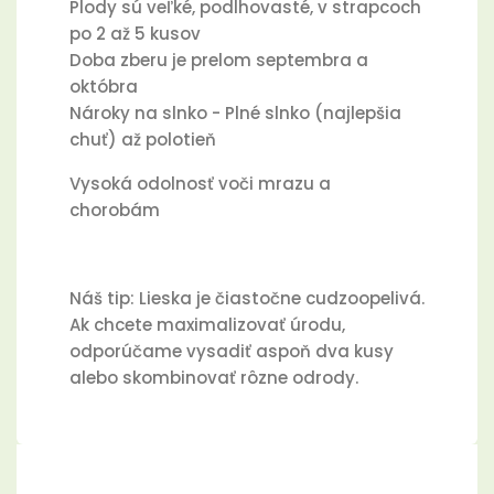
Plody sú veľké, podlhovasté, v strapcoch
po 2 až 5 kusov
Doba zberu je prelom septembra a
októbra
Nároky na slnko - Plné slnko (najlepšia
chuť) až polotieň
Vysoká odolnosť voči mrazu a
chorobám
Náš tip: Lieska je čiastočne cudzoopelivá.
Ak chcete maximalizovať úrodu,
odporúčame vysadiť aspoň dva kusy
alebo skombinovať rôzne odrody.