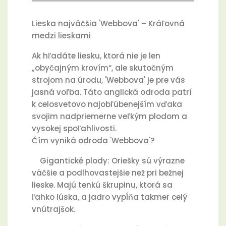
Lieska najväčšia 'Webbova' – Kráľovná
medzi lieskami
Ak hľadáte liesku, ktorá nie je len
„obyčajným krovím“, ale skutočným
strojom na úrodu, 'Webbova' je pre vás
jasná voľba. Táto anglická odroda patrí
k celosvetovo najobľúbenejším vďaka
svojim nadpriemerne veľkým plodom a
vysokej spoľahlivosti.
Čím vyniká odroda 'Webbova'?
Gigantické plody: Oriešky sú výrazne
väčšie a podlhovastejšie než pri bežnej
lieske. Majú tenkú škrupinu, ktorá sa
ľahko lúska, a jadro vypĺňa takmer celý
vnútrajšok.