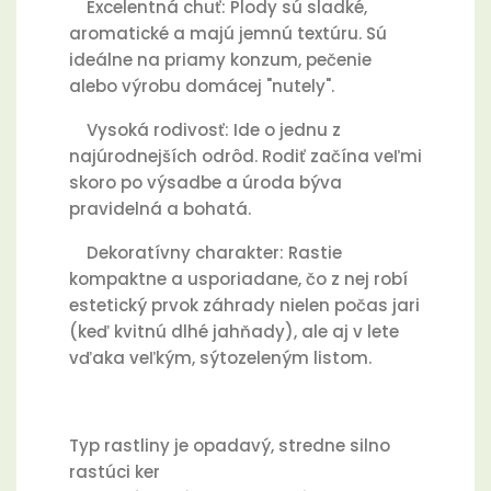
Excelentná chuť: Plody sú sladké,
aromatické a majú jemnú textúru. Sú
ideálne na priamy konzum, pečenie
alebo výrobu domácej "nutely".
Vysoká rodivosť: Ide o jednu z
najúrodnejších odrôd. Rodiť začína veľmi
skoro po výsadbe a úroda býva
pravidelná a bohatá.
Dekoratívny charakter: Rastie
kompaktne a usporiadane, čo z nej robí
estetický prvok záhrady nielen počas jari
(keď kvitnú dlhé jahňady), ale aj v lete
vďaka veľkým, sýtozeleným listom.
Typ rastliny je opadavý, stredne silno
rastúci ker