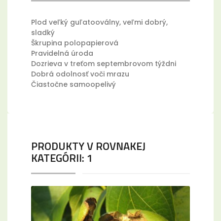
Plod veľký guľatooválny, veľmi dobrý,
sladký
Škrupina polopapierová
Pravidelná úroda
Dozrieva v treťom septembrovom týždni
Dobrá odolnosť voči mrazu
Čiastočne samoopelivý
PRODUKTY V ROVNAKEJ
KATEGÓRII: 1