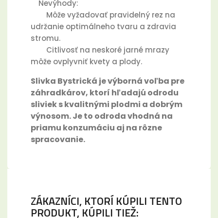
Nevýhody:
Môže vyžadovať pravidelný rez na
udržanie optimálneho tvaru a zdravia
stromu.
Citlivosť na neskoré jarné mrazy
môže ovplyvniť kvety a plody.
Slivka Bystrická je výborná voľba pre
záhradkárov, ktorí hľadajú odrodu
sliviek s kvalitnými plodmi a dobrým
výnosom. Je to odroda vhodná na
priamu konzumáciu aj na rôzne
spracovanie.
ZÁKAZNÍCI, KTORÍ KÚPILI TENTO
PRODUKT, KÚPILI TIEŽ: