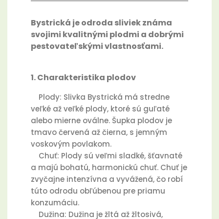
Bystrická je odroda sliviek známa
svojimi kvalitnými plodmi a dobrými
pestovateľskými vlastnosťami.
1. Charakteristika plodov
Plody: Slivka Bystrická má stredne
veľké až veľké plody, ktoré sú guľaté
alebo mierne oválne. Šupka plodov je
tmavo červená až čierna, s jemným
voskovým povlakom.
Chuť: Plody sú veľmi sladké, šťavnaté
a majú bohatú, harmonickú chuť. Chuť je
zvyčajne intenzívna a vyvážená, čo robí
túto odrodu obľúbenou pre priamu
konzumáciu.
Dužina: Dužina je žltá až žltosivá,