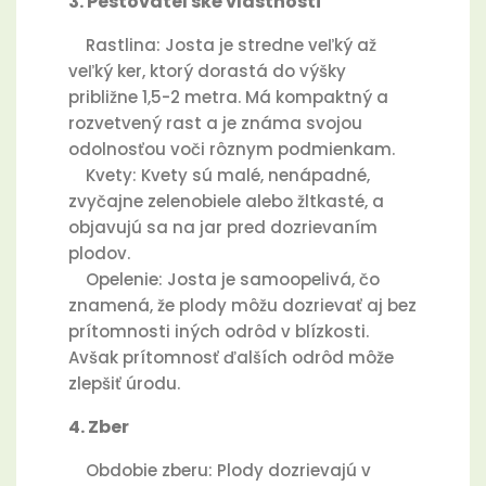
3. Pestovateľské vlastnosti
Rastlina: Josta je stredne veľký až
veľký ker, ktorý dorastá do výšky
približne 1,5-2 metra. Má kompaktný a
rozvetvený rast a je známa svojou
odolnosťou voči rôznym podmienkam.
Kvety: Kvety sú malé, nenápadné,
zvyčajne zelenobiele alebo žltkasté, a
objavujú sa na jar pred dozrievaním
plodov.
Opelenie: Josta je samoopelivá, čo
znamená, že plody môžu dozrievať aj bez
prítomnosti iných odrôd v blízkosti.
Avšak prítomnosť ďalších odrôd môže
zlepšiť úrodu.
4. Zber
Obdobie zberu: Plody dozrievajú v