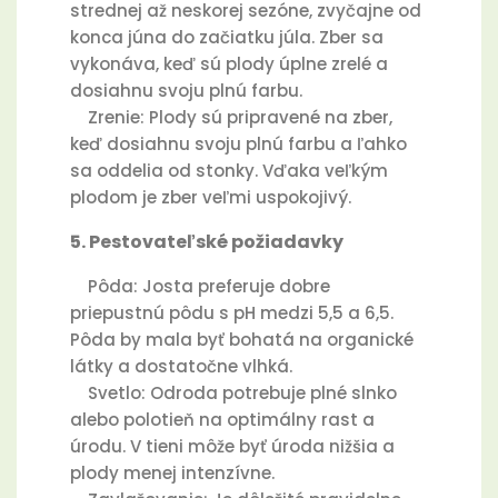
strednej až neskorej sezóne, zvyčajne od
konca júna do začiatku júla. Zber sa
vykonáva, keď sú plody úplne zrelé a
dosiahnu svoju plnú farbu.
Zrenie: Plody sú pripravené na zber,
keď dosiahnu svoju plnú farbu a ľahko
sa oddelia od stonky. Vďaka veľkým
plodom je zber veľmi uspokojivý.
5. Pestovateľské požiadavky
Pôda: Josta preferuje dobre
priepustnú pôdu s pH medzi 5,5 a 6,5.
Pôda by mala byť bohatá na organické
látky a dostatočne vlhká.
Svetlo: Odroda potrebuje plné slnko
alebo polotieň na optimálny rast a
úrodu. V tieni môže byť úroda nižšia a
plody menej intenzívne.