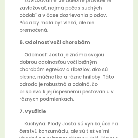
Zavlažovanie: Je dôležité pravidelne
zavlažovať, najmä počas suchých
období a v čase dozrievania plodov.
Pôda by mala byť vlhká, ale nie
premočená.
6. Odolnosť voči chorobám
Odolnosť: Josta je známa svojou
dobrou odolnosťou voči bežným
chorobám egrešov a ríbezlov, ako sú
plesne, múčnatka a rôzne hniloby. Táto
odroda je robustná a odolná, čo
prispieva k jej úspešnému pestovaniu v
rôznych podmienkach.
7. Využitie
Kuchyňa: Plody Josta sú vynikajúce na
čerstvú konzumáciu, ale sú tiež veľmi