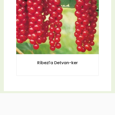
Ríbezľa Detvan-ker
Eg