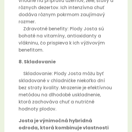
vhodné na prípravu džemov, želé, šťavy a
rôznych dezertov. Ich intenzívna chuť
dodáva rôznym pokrmom zaujímavý
rozmer.
Zdravotné benefity: Plody Josta sú
bohaté na vitamíny, antioxidanty a
vlákninu, čo prispieva k ich výživovým
benefitom.
8. Skladovanie
Skladovanie: Plody Josta môžu byť
skladované v chladničke niekoľko dní
bez straty kvality. Mrazenie je efektívnou
metódou na dlhodobé uskladnenie,
ktorá zachováva chuť a nutričné
hodnoty plodov.
Josta je výnimočná hybridná
odroda, ktorá kombinuje vlastnosti