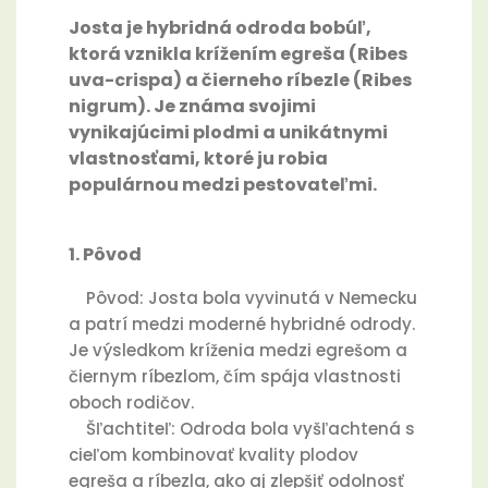
Josta je hybridná odroda bobúľ,
ktorá vznikla krížením egreša (Ribes
uva-crispa) a čierneho ríbezle (Ribes
nigrum). Je známa svojimi
vynikajúcimi plodmi a unikátnymi
vlastnosťami, ktoré ju robia
populárnou medzi pestovateľmi.
1. Pôvod
Pôvod: Josta bola vyvinutá v Nemecku
a patrí medzi moderné hybridné odrody.
Je výsledkom kríženia medzi egrešom a
čiernym ríbezlom, čím spája vlastnosti
oboch rodičov.
Šľachtiteľ: Odroda bola vyšľachtená s
cieľom kombinovať kvality plodov
egreša a ríbezla, ako aj zlepšiť odolnosť