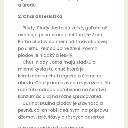
a úrodu.
2. Charakteristika
Plody: Plody Josta sú veľké, guľaté až
oválne, s priemerom približne 1,5-2 cm.
Farba plodov sa mení od tmavofialovej
po čiernu, keď sú úplne zrelé. Povrch
plodov je hladký a lesklý.
Chuť: Plody Josta majú sladkú a
mierne kyslastú chuť, ktorá je
kombináciou chutí egreša a čierneho
ríbezla. Chuť je intenzívna a vyvážená, čo
robí túto odrodu obľúbenou na čerstvú
konzumáciu aj na rôzne spracovania.
Dužina: Dužina plodov je šťavnatá a
pevná, čo ich robí ideálnymi na prípravu
džemov, želé, šťavy a rôznych dezertov.