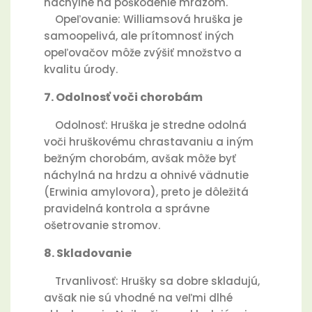
náchylné na poškodenie mrazom.
Opeľovanie: Williamsová hruška je
samoopelivá, ale prítomnosť iných
opeľovačov môže zvýšiť množstvo a
kvalitu úrody.
7. Odolnosť voči chorobám
Odolnosť: Hruška je stredne odolná
voči hruškovému chrastavaniu a iným
bežným chorobám, avšak môže byť
náchylná na hrdzu a ohnivé vädnutie
(Erwinia amylovora), preto je dôležitá
pravidelná kontrola a správne
ošetrovanie stromov.
8. Skladovanie
Trvanlivosť: Hrušky sa dobre skladujú,
avšak nie sú vhodné na veľmi dlhé