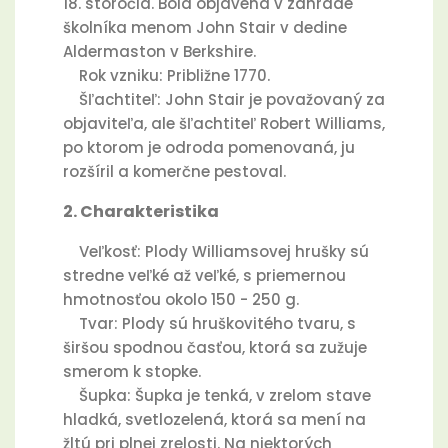
18. storočia. Bola objavená v záhrade
školníka menom John Stair v dedine
Aldermaston v Berkshire.
Rok vzniku: Približne 1770.
Šľachtiteľ: John Stair je považovaný za
objaviteľa, ale šľachtiteľ Robert Williams,
po ktorom je odroda pomenovaná, ju
rozšíril a komerčne pestoval.
2. Charakteristika
Veľkosť: Plody Williamsovej hrušky sú
stredne veľké až veľké, s priemernou
hmotnosťou okolo 150 - 250 g.
Tvar: Plody sú hruškovitého tvaru, s
širšou spodnou časťou, ktorá sa zužuje
smerom k stopke.
Šupka: Šupka je tenká, v zrelom stave
hladká, svetlozelená, ktorá sa mení na
žltú pri plnej zrelosti. Na niektorých