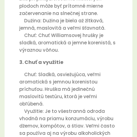
plodoch môže byť prítomné mierne
začervenanie na slnečnej strane.
Dužina: Dužina je biela až žltkavá,
jemná, maslovitá a veľmi šťavnatá.
Chuť: Chuť Williamsovej hrušky je
sladká, aromatická a jemne korenistá, s
výraznou vôňou.
3. Chuť a využitie
Chuť: Sladká, osviežujúca, veľmi
aromatická s jemnou korenistou
príchuťou. Hruška má jedinečnú
maslovitú textúru, ktorá je veľmi
obľúbená.
Využitie: Je to všestranná odroda
vhodná na priamu konzumáciu, výrobu
džemov, kompótov, a štiav. Veľmi často
sa používa aj na výrobu alkoholických