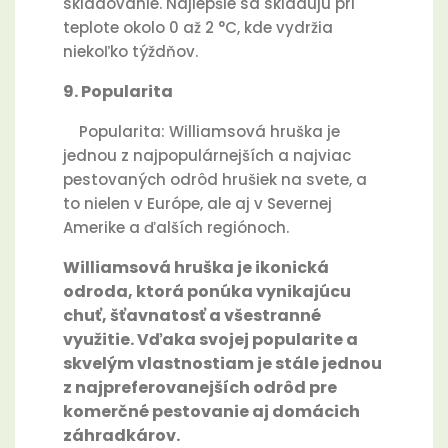
skladovanie. Najlepšie sa skladujú pri
teplote okolo 0 až 2 °C, kde vydržia
niekoľko týždňov.
9. Popularita
Popularita: Williamsová hruška je
jednou z najpopulárnejších a najviac
pestovaných odrôd hrušiek na svete, a
to nielen v Európe, ale aj v Severnej
Amerike a ďalších regiónoch.
Williamsová hruška je ikonická
odroda, ktorá ponúka vynikajúcu
chuť, šťavnatosť a všestranné
využitie. Vďaka svojej popularite a
skvelým vlastnostiam je stále jednou
z najpreferovanejších odrôd pre
komerčné pestovanie aj domácich
záhradkárov.